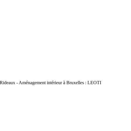
Rideaux
voile
:
Confection
leoti
Tissu