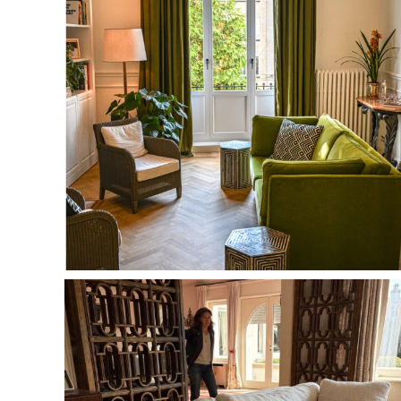
Barre de rideaux : Interstil
Confection rideaux : Leoti
Tissu : design of the time
Recouvrement canapé :
Leoti Tissu : Dedar – Passepoil Houles