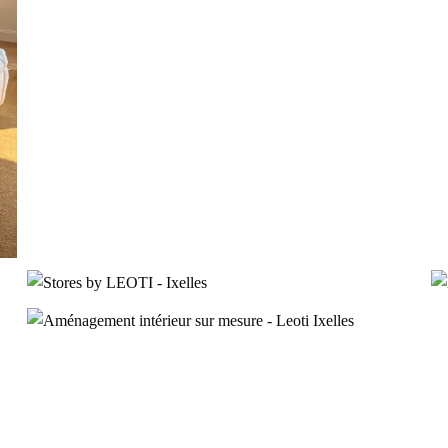
Rideaux
wave