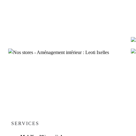
Tissu
:
Indetex
SERVICES