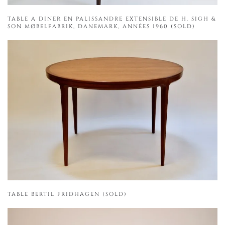
TABLE A DINER EN PALISSANDRE EXTENSIBLE DE H. SIGH &
SON MØBELFABRIK, DANEMARK, ANNÉES 1960 (SOLD)
TABLE BERTIL FRIDHAGEN (SOLD)