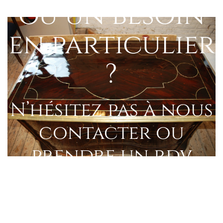
ou un besoin
en particulier
?
N’hésitez pas à nous
contacter ou
prendre un rdv
directement à
l’atelier.