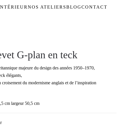
NTÉRIEUR
NOS ATELIERS
BLOG
CONTACT
evet G-plan en teck
ritannique majeure du design des années 1950–1970,
ck élégants,
u croisement du modernisme anglais et de l’inspiration
,5 cm largeur 50,5 cm
r