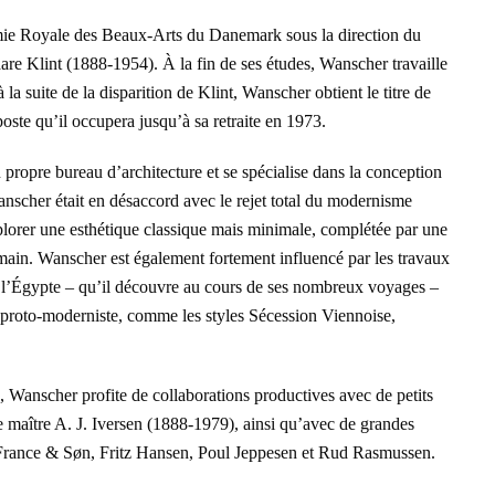
ie Royale des Beaux-Arts du Danemark sous la direction du
are Klint (1888-1954). À la fin de ses études, Wanscher travaille
la suite de la disparition de Klint, Wanscher obtient le titre de
oste qu’il occupera jusqu’à sa retraite en 1973.
ropre bureau d’architecture et se spécialise dans la conception
scher était en désaccord avec le rejet total du modernisme
xplorer une esthétique classique mais minimale, complétée par une
ain. Wanscher est également fortement influencé par les travaux
e l’Égypte – qu’il découvre au cours de ses nombreux voyages –
proto-moderniste, comme les styles Sécession Viennoise,
, Wanscher profite de collaborations productives avec de petits
e maître A. J. Iversen (1888-1979), ainsi qu’avec de grandes
France & Søn, Fritz Hansen, Poul Jeppesen et Rud Rasmussen.