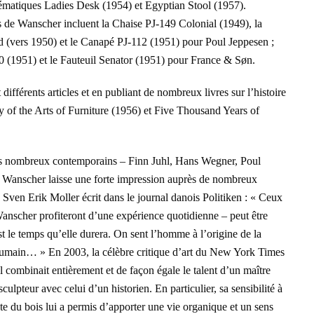
lématiques Ladies Desk (1954) et Egyptian Stool (1957).
s de Wanscher incluent la Chaise PJ-149 Colonial (1949), la
 (vers 1950) et le Canapé PJ-112 (1951) pour Poul Jeppesen ;
0 (1951) et le Fauteuil Senator (1951) pour France & Søn.
ifférents articles et en publiant de nombreux livres sur l’histoire
of the Arts of Furniture (1956) et Five Thousand Years of
s nombreux contemporains – Finn Juhl, Hans Wegner, Poul
– Wanscher laisse une forte impression auprès de nombreux
 Sven Erik Moller écrit dans le journal danois Politiken : « Ceux
anscher profiteront d’une expérience quotidienne – peut être
st le temps qu’elle durera. On sent l’homme à l’origine de la
l humain… » En 2003, la célèbre critique d’art du New York Times
 combinait entièrement et de façon égale le talent d’un maître
sculpteur avec celui d’un historien. En particulier, sa sensibilité à
ante du bois lui a permis d’apporter une vie organique et un sens