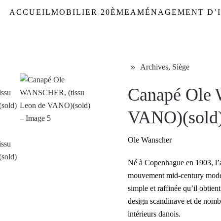
ACCUEIL
MOBILIER 20ÈME
AMÉNAGEMENT D’I
Archives
,
Siège
Canapé Ole 
VANO)(sold
Ole Wanscher
Né à Copenhague en 1903, l’a
mouvement mid-century modern
simple et raffinée qu’il obtien
design scandinave et de nombr
intérieurs danois.