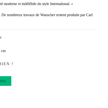
té moderne et indélébile du style International. »
. De nombreux travaux de Wanscher restent produits par Carl
r
0 cm
BIEN ?
OUS