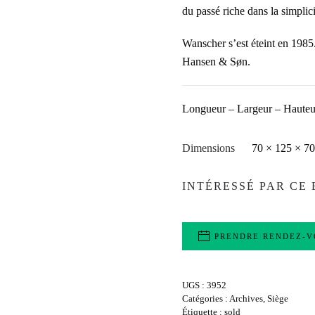
du passé riche dans la simplici
Wanscher s’est éteint en 1985
Hansen & Søn.
Longueur – Largeur – Hauteu
Dimensions
70 × 125 × 7
INTÉRESSÉ PAR CE 
PRENDRE RENDEZ-V
UGS :
3952
Catégories :
Archives
,
Siège
Étiquette :
sold