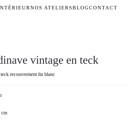
NTÉRIEUR
NOS ATELIERS
BLOG
CONTACT
inave vintage en teck
 teck recouvrement lin blanc
r
9 cm