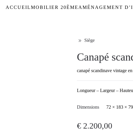
ACCUEIL
MOBILIER 20ÈME
AMÉNAGEMENT D’I
Siège
Canapé scand
canapé scandinave vintage en
Longueur – Largeur – Hauteu
Dimensions
72 × 183 × 7
€
2.200,00