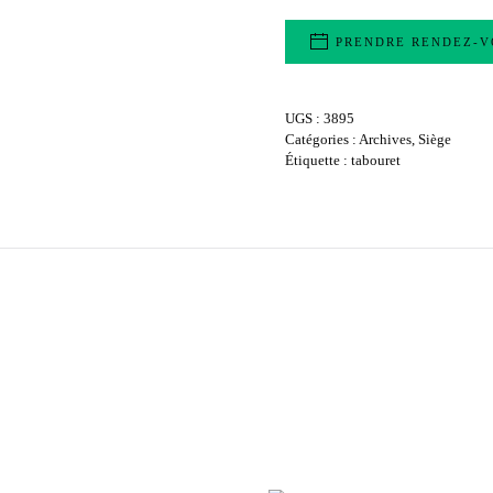
PRENDRE RENDEZ-V
UGS :
3895
Catégories :
Archives
,
Siège
Étiquette :
tabouret