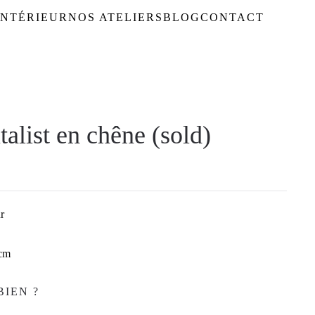
NTÉRIEUR
NOS ATELIERS
BLOG
CONTACT
alist en chêne (sold)
r
 cm
BIEN ?