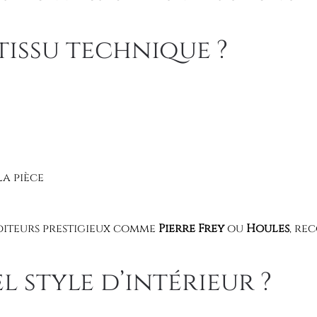
tissu technique ?
la pièce
éditeurs prestigieux comme
Pierre Frey
ou
Houles
, re
l style d’intérieur ?