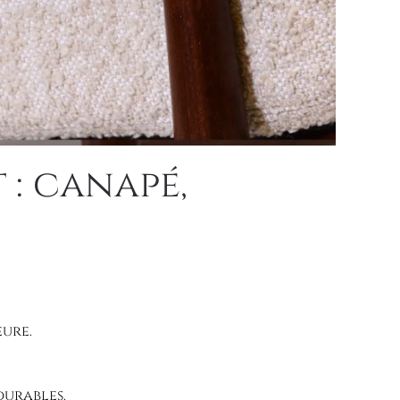
 : canapé,
eure.
durables.