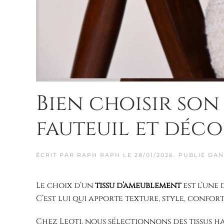
Bien choisir son
fauteuil et déco
ÉCRIT PAR
RAPH RAPH
LE
28/01/2026
. PUBLIÉ DA
Le choix d’un
tissu d’ameublement
est l’une 
C’est lui qui apporte texture, style, confor
Chez Leoti, nous sélectionnons des tissus h