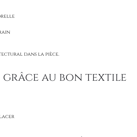
orelle
rain
tectural dans la pièce.
grâce au bon textile
placer