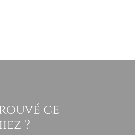
trouvé ce
iez ?