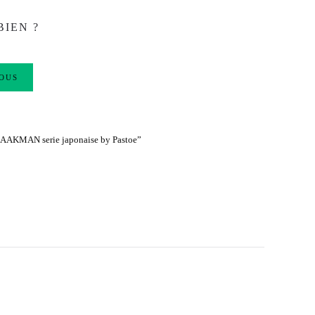
BIEN ?
OUS
AKMAN serie japonaise by Pastoe”