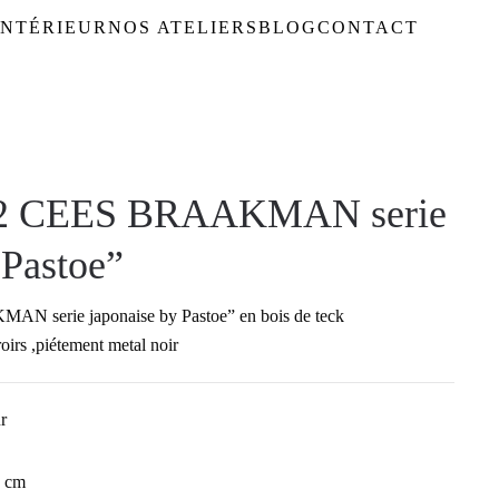
NTÉRIEUR
NOS ATELIERS
BLOG
CONTACT
02 CEES BRAAKMAN serie
 Pastoe”
 serie japonaise by Pastoe” en bois de teck
oirs ,piétement metal noir
r
3 cm