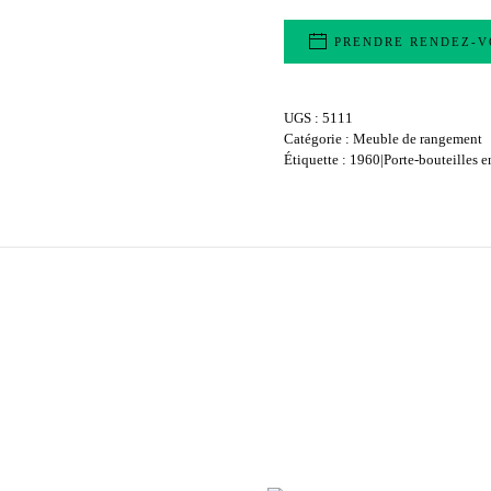
PRENDRE RENDEZ-V
UGS :
5111
Catégorie :
Meuble de rangement
Étiquette :
1960|Porte-bouteilles e