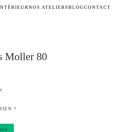
NTÉRIEUR
NOS ATELIERS
BLOG
CONTACT
s Moller 80
r
BIEN ?
OUS